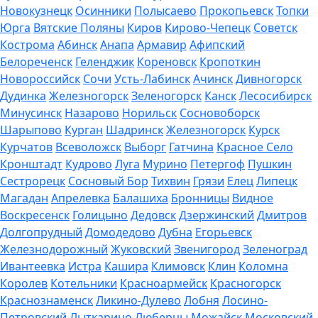
Новокузнецк
Осинники
Полысаево
Прокопьевск
Топки
Юрга
Вятские Поляны
Киров
Кирово-Чепецк
Советск
Кострома
Абинск
Анапа
Армавир
Афипский
Белореченск
Геленджик
Кореновск
Кропоткин
Новороссийск
Сочи
Усть-Лабинск
Ачинск
Дивногорск
Дудинка
Железногорск
Зеленогорск
Канск
Лесосибирск
Минусинск
Назарово
Норильск
Сосновоборск
Шарыпово
Курган
Шадринск
Железногорск
Курск
Курчатов
Всеволожск
Выборг
Гатчина
Красное Село
Кронштадт
Кудрово
Луга
Мурино
Петергоф
Пушкин
Сестрорецк
Сосновый Бор
Тихвин
Грязи
Елец
Липецк
Магадан
Апрелевка
Балашиха
Бронницы
Видное
Воскресенск
Голицыно
Дедовск
Дзержинский
Дмитров
Долгопрудный
Домодедово
Дубна
Егорьевск
Железнодорожный
Жуковский
Звенигород
Зеленоград
Ивантеевка
Истра
Кашира
Климовск
Клин
Коломна
Королев
Котельники
Красноармейск
Красногорск
Краснознаменск
Ликино-Дулево
Лобня
Лосино-
Петровский
Лыткарино
Люберцы
Можайск
Московский