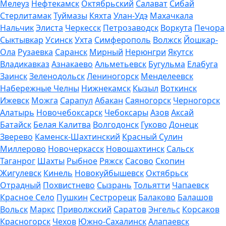
Мелеуз
Нефтекамск
Октябрьский
Салават
Сибай
Стерлитамак
Туймазы
Кяхта
Улан-Удэ
Махачкала
Нальчик
Элиста
Черкесск
Петрозаводск
Воркута
Печора
Сыктывкар
Усинск
Ухта
Симферополь
Волжск
Йошкар-
Ола
Рузаевка
Саранск
Мирный
Нерюнгри
Якутск
Владикавказ
Азнакаево
Альметьевск
Бугульма
Елабуга
Заинск
Зеленодольск
Лениногорск
Менделеевск
Набережные Челны
Нижнекамск
Кызыл
Воткинск
Ижевск
Можга
Сарапул
Абакан
Саяногорск
Черногорск
Алатырь
Новочебоксарск
Чебоксары
Азов
Аксай
Батайск
Белая Калитва
Волгодонск
Гуково
Донецк
Зверево
Каменск-Шахтинский
Красный Сулин
Миллерово
Новочеркасск
Новошахтинск
Сальск
Таганрог
Шахты
Рыбное
Ряжск
Сасово
Скопин
Жигулевск
Кинель
Новокуйбышевск
Октябрьск
Отрадный
Похвистнево
Сызрань
Тольятти
Чапаевск
Красное Село
Пушкин
Сестрорецк
Балаково
Балашов
Вольск
Маркс
Приволжский
Саратов
Энгельс
Корсаков
Красногорск
Чехов
Южно-Сахалинск
Алапаевск