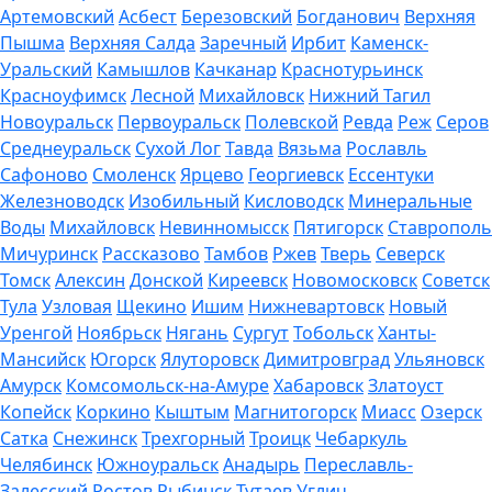
Артемовский
Асбест
Березовский
Богданович
Верхняя
Пышма
Верхняя Салда
Заречный
Ирбит
Каменск-
Уральский
Камышлов
Качканар
Краснотурьинск
Красноуфимск
Лесной
Михайловск
Нижний Тагил
Новоуральск
Первоуральск
Полевской
Ревда
Реж
Серов
Среднеуральск
Сухой Лог
Тавда
Вязьма
Рославль
Сафоново
Смоленск
Ярцево
Георгиевск
Ессентуки
Железноводск
Изобильный
Кисловодск
Минеральные
Воды
Михайловск
Невинномысск
Пятигорск
Ставрополь
Мичуринск
Рассказово
Тамбов
Ржев
Тверь
Северск
Томск
Алексин
Донской
Киреевск
Новомосковск
Советск
Тула
Узловая
Щекино
Ишим
Нижневартовск
Новый
Уренгой
Ноябрьск
Нягань
Сургут
Тобольск
Ханты-
Мансийск
Югорск
Ялуторовск
Димитровград
Ульяновск
Амурск
Комсомольск-на-Амуре
Хабаровск
Златоуст
Копейск
Коркино
Кыштым
Магнитогорск
Миасс
Озерск
Сатка
Снежинск
Трехгорный
Троицк
Чебаркуль
Челябинск
Южноуральск
Анадырь
Переславль-
Залесский
Ростов
Рыбинск
Тутаев
Углич