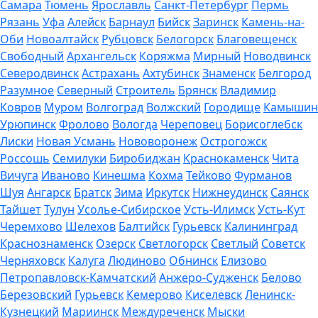
Самара
Тюмень
Ярославль
Санкт-Петербург
Пермь
Рязань
Уфа
Алейск
Барнаул
Бийск
Заринск
Камень-на-
Оби
Новоалтайск
Рубцовск
Белогорск
Благовещенск
Свободный
Архангельск
Коряжма
Мирный
Новодвинск
Северодвинск
Астрахань
Ахтубинск
Знаменск
Белгород
Разумное
Северный
Строитель
Брянск
Владимир
Ковров
Муром
Волгоград
Волжский
Городище
Камышин
Урюпинск
Фролово
Вологда
Череповец
Борисоглебск
Лиски
Новая Усмань
Нововоронеж
Острогожск
Россошь
Семилуки
Биробиджан
Краснокаменск
Чита
Вичуга
Иваново
Кинешма
Кохма
Тейково
Фурманов
Шуя
Ангарск
Братск
Зима
Иркутск
Нижнеудинск
Саянск
Тайшет
Тулун
Усолье-Сибирское
Усть-Илимск
Усть-Кут
Черемхово
Шелехов
Балтийск
Гурьевск
Калининград
Краснознаменск
Озерск
Светлогорск
Светлый
Советск
Черняховск
Калуга
Людиново
Обнинск
Елизово
Петропавловск-Камчатский
Анжеро-Судженск
Белово
Березовский
Гурьевск
Кемерово
Киселевск
Ленинск-
Кузнецкий
Мариинск
Междуреченск
Мыски