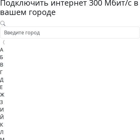
Подключить интернет 300 Мбит/с в
вашем городе
〈
А
Б
В
Г
Д
Е
Ж
З
И
Й
К
Л
М