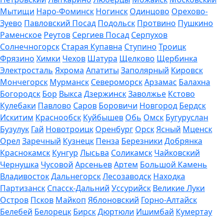
Мытищи
Наро-Фоминск
Ногинск
Одинцово
Орехово-
Зуево
Павловский Посад
Подольск
Протвино
Пушкино
Раменское
Реутов
Сергиев Посад
Серпухов
Солнечногорск
Старая Купавна
Ступино
Троицк
Фрязино
Химки
Чехов
Шатура
Щелково
Щербинка
Электросталь
Яхрома
Апатиты
Заполярный
Кировск
Мончегорск
Мурманск
Североморск
Арзамас
Балахна
Богородск
Бор
Выкса
Дзержинск
Заволжье
Кстово
Кулебаки
Павлово
Саров
Боровичи
Новгород
Бердск
Искитим
Краснообск
Куйбышев
Обь
Омск
Бугуруслан
Бузулук
Гай
Новотроицк
Оренбург
Орск
Ясный
Мценск
Орел
Заречный
Кузнецк
Пенза
Березники
Добрянка
Краснокамск
Кунгур
Лысьва
Соликамск
Чайковский
Чернушка
Чусовой
Арсеньев
Артем
Большой Камень
Владивосток
Дальнегорск
Лесозаводск
Находка
Партизанск
Спасск-Дальний
Уссурийск
Великие Луки
Остров
Псков
Майкоп
Яблоновский
Горно-Алтайск
Белебей
Белорецк
Бирск
Дюртюли
Ишимбай
Кумертау